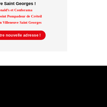
ve Saint Georges !
nald’s et Conforama
point Pompadour de Créteil
on Villeneuve Saint Georges
re nouvelle adresse !